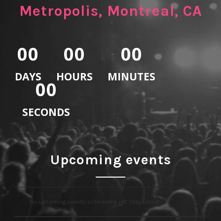
Metropolis, Montreal, CA
00
00
00
DAYS
HOURS
MINUTES
00
SECONDS
Upcoming events
No upcoming events scheduled yet. Stay tuned!